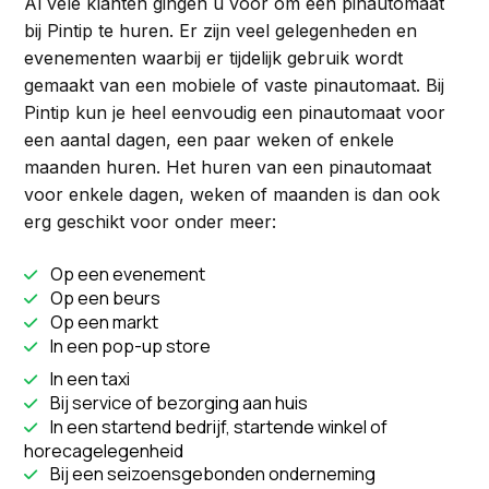
Al vele klanten gingen u voor om een pinautomaat
bij Pintip te huren. Er zijn veel gelegenheden en
evenementen waarbij er tijdelijk gebruik wordt
gemaakt van een mobiele of vaste pinautomaat. Bij
Pintip kun je heel eenvoudig een pinautomaat voor
een aantal dagen, een paar weken of enkele
maanden huren. Het huren van een pinautomaat
voor enkele dagen, weken of maanden is dan ook
erg geschikt voor onder meer:
Op een evenement

Op een beurs

Op een markt

In een pop-up store

In een taxi

Bij service of bezorging aan huis

In een startend bedrijf, startende winkel of

horecagelegenheid
Bij een seizoensgebonden onderneming
