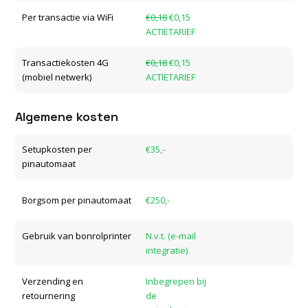
Per transactie via WiFi
€0,18
€0,15
ACTIETARIEF
Transactiekosten 4G
€0,18
€0,15
(mobiel netwerk)
ACTIETARIEF
Algemene kosten
Setupkosten per
€35,-
pinautomaat
Borgsom per pinautomaat
€250,-
Gebruik van bonrolprinter
N.v.t. (e-mail
integratie)
Verzending en
Inbegrepen bij
retournering
de