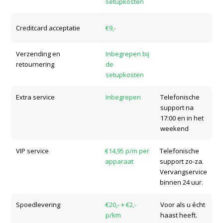
setupkosten
Creditcard acceptatie
€9,-
Verzending en
Inbegrepen bij
retournering
de
setupkosten
Extra service
Inbegrepen
Telefonische
support na
17:00 en in het
weekend
VIP service
€14,95 p/m per
Telefonische
apparaat
support zo-za.
Vervangservice
binnen 24 uur.
Spoedlevering
€20,- + €2,-
Voor als u écht
p/km
haast heeft.