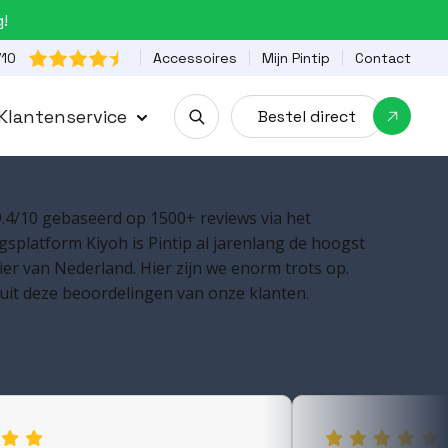
g!

Accessoires
Mijn Pintip
Contact
/10
Klantenservice
Bestel direct

.4/10 gebaseerd op 1500+ reviews via het
splatform Kiyoh is Pintip al jarenlang de hoogst
er van Nederland. Hier zijn we enorm trots op.
uit deze beoordelingen van onze klanten.

