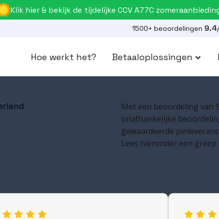
Klik hier & bekijk de tijdelijke CCV A77C zomeraanbiedin
9.4
1500+ beoordelingen
Hoe werkt het?
Betaaloplossingen
erland
Met een beoordeling van 9
onafhankelijke beoordeling
gewaardeerde pinleveranci
Lees hieronder een greep 

