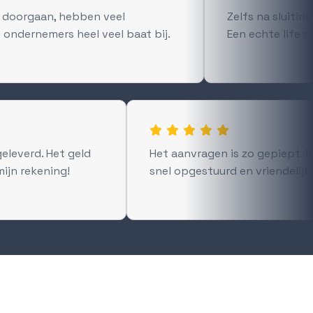
o doorgaan, hebben veel
Zelfs na sluiting
) ondernemers heel veel baat bij.
Een echte life s

geleverd. Het geld
Het aanvragen is zo gepiept. 
mijn rekening!
snel opgestuurd en vriendelijk 