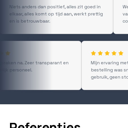
Niets anders dan positief, alles zit goed in
We
elkaar, alles komt op tijd aan, werkt prettig
va
en is betrouwbaar.
co


praken na. Zeer transparant en
Mijn ervaring met
elijk personeel.
bestelling was sn
gebruik, geen st
Referenties