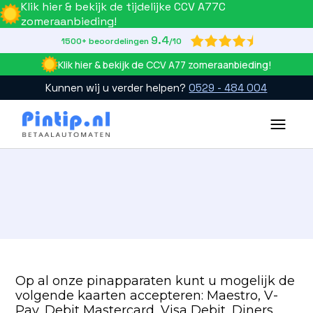
Klik hier & bekijk de tijdelijke CCV A77C
zomeraanbieding!
9.4

1500+ beoordelingen
/10
Klik hier & bekijk de CCV A77 zomeraanbieding!
Kunnen wij u verder helpen?
0529 - 484 004
Slide 2 of 4.
Op al onze pinapparaten kunt u mogelijk de
volgende kaarten accepteren: Maestro, V-
Pay, Debit Mastercard, Visa Debit, Diners,