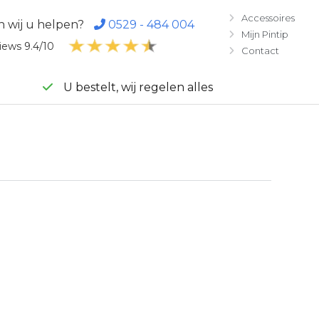
Accessoires

 wij u helpen?
0529 - 484 004

Mijn Pintip

iews 9.4/10
Contact

U bestelt, wij regelen alles
