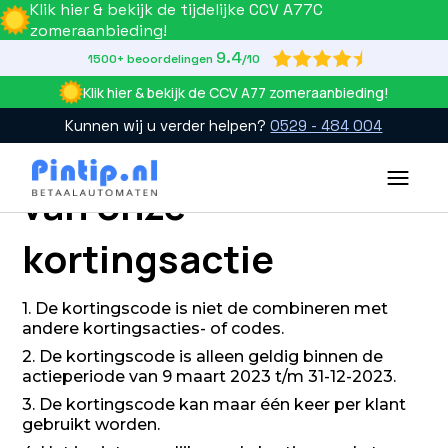
Klik hier & bekijk de tijdelijke CCV A77C
zomeraanbieding!
9.4

1500+ beoordelingen
/10
Klik hier & bekijk de CCV A77 zomeraanbieding!
Kunnen wij u verder helpen?
0529 - 484 004
Actievoorwaarden
Slide 2 of 4.
van onze
kortingsactie
1. De kortingscode is niet de combineren met
andere kortingsacties- of codes.
2. De kortingscode is alleen geldig binnen de
actieperiode van 9 maart 2023 t/m 31-12-2023.
3. De kortingscode kan maar één keer per klant
gebruikt worden.