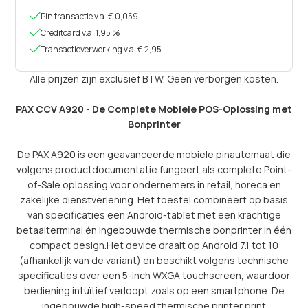

Pin transactie v.a. € 0,059

Creditcard v.a. 1,95 %

Transactieverwerking v.a. € 2,95
Alle prijzen zijn exclusief BTW. Geen verborgen kosten.
PAX CCV A920 - De Complete Mobiele POS-Oplossing met
Bonprinter
De PAX A920 is een geavanceerde mobiele pinautomaat die
volgens productdocumentatie fungeert als complete Point-
of-Sale oplossing voor ondernemers in retail, horeca en
zakelijke dienstverlening. Het toestel combineert op basis
van specificaties een Android-tablet met een krachtige
betaalterminal én ingebouwde thermische bonprinter in één
compact design.Het device draait op Android 7.1 tot 10
(afhankelijk van de variant) en beschikt volgens technische
specificaties over een 5-inch WXGA touchscreen, waardoor
bediening intuïtief verloopt zoals op een smartphone. De
ingebouwde high-speed thermische printer print