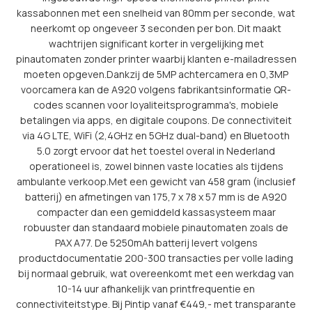
kassabonnen met een snelheid van 80mm per seconde, wat
neerkomt op ongeveer 3 seconden per bon. Dit maakt
wachtrijen significant korter in vergelijking met
pinautomaten zonder printer waarbij klanten e-mailadressen
moeten opgeven.Dankzij de 5MP achtercamera en 0,3MP
voorcamera kan de A920 volgens fabrikantsinformatie QR-
codes scannen voor loyaliteitsprogramma's, mobiele
betalingen via apps, en digitale coupons. De connectiviteit
via 4G LTE, WiFi (2,4GHz en 5GHz dual-band) en Bluetooth
5.0 zorgt ervoor dat het toestel overal in Nederland
operationeel is, zowel binnen vaste locaties als tijdens
ambulante verkoop.Met een gewicht van 458 gram (inclusief
batterij) en afmetingen van 175,7 x 78 x 57 mm is de A920
compacter dan een gemiddeld kassasysteem maar
robuuster dan standaard mobiele pinautomaten zoals de
PAX A77. De 5250mAh batterij levert volgens
productdocumentatie 200-300 transacties per volle lading
bij normaal gebruik, wat overeenkomt met een werkdag van
10-14 uur afhankelijk van printfrequentie en
connectiviteitstype. Bij Pintip vanaf €449,- met transparante