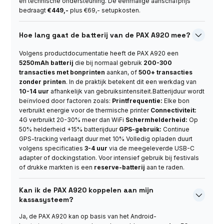
en technische ondersteuning. De eenmalige aanschafprijs
bedraagt
€449,-
plus €69,- setupkosten.
Hoe lang gaat de batterij van de PAX A920 mee?

Volgens productdocumentatie heeft de PAX A920 een
5250mAh batterij
die bij normaal gebruik
200-300
transacties met bonprinten
aankan, of
500+ transacties
zonder printen
. In de praktijk betekent dit een werkdag van
10-14 uur
afhankelijk van gebruiksintensiteit.Batterijduur wordt
beïnvloed door factoren zoals:
Printfrequentie:
Elke bon
verbruikt energie voor de thermische printer
Connectiviteit:
4G verbruikt 20-30% meer dan WiFi
Schermhelderheid:
Op
50% helderheid +15% batterijduur
GPS-gebruik:
Continue
GPS-tracking verlaagt duur met 10% Volledig opladen duurt
volgens specificaties
3-4 uur
via de meegeleverde USB-C
adapter of dockingstation. Voor intensief gebruik bij festivals
of drukke markten is een
reserve-batterij
aan te raden.
Kan ik de PAX A920 koppelen aan mijn

kassasysteem?
Ja, de PAX A920 kan op basis van het Android-