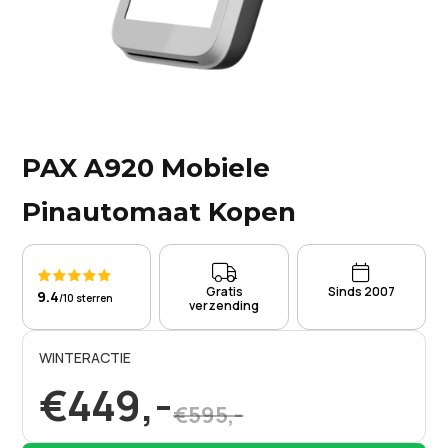
PAX A920 Mobiele
Pinautomaat Kopen



Gratis
Sinds 2007
9.4
/10 sterren
verzending
WINTERACTIE
€449,-
€595,-