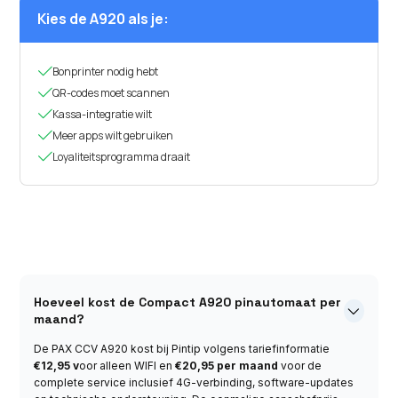
Kies de A920 als je:

Bonprinter nodig hebt

QR-codes moet scannen

Kassa-integratie wilt

Meer apps wilt gebruiken

Loyaliteitsprogramma draait
Hoeveel kost de Compact A920 pinautomaat per

maand?
De PAX CCV A920 kost bij Pintip volgens tariefinformatie
€12,95 v
oor alleen WIFI en
€20,95 per maand
voor de
complete service inclusief 4G-verbinding, software-updates