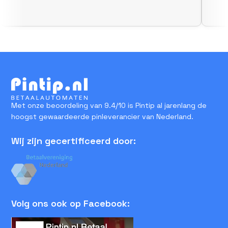
Met onze beoordeling van 9.4/10 is Pintip al jarenlang de
hoogst gewaardeerde pinleverancier van Nederland.
Wij zijn gecertificeerd door:
Volg ons ook op Facebook: