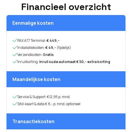
Financieel overzicht
Eenmalige kosten

PAX A77 Terminal:
€ 449,-

Installatiekosten:
€ 49,-
(tijdelijk)

Verzendkosten:
Gratis

Inruilkorting:
Inruil oude automaat € 50,- extra korting
Maandelijkse kosten

Service & Support: €12,95 p. mnd.

SIM-kaart & data € 8,- p. mnd. optioneel
Transactiekosten