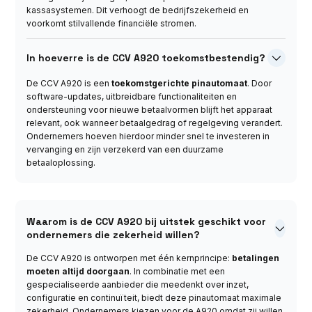
kassasystemen. Dit verhoogt de bedrijfszekerheid en
voorkomt stilvallende financiële stromen.
In hoeverre is de CCV A920 toekomstbestendig?

De CCV A920 is een
toekomstgerichte pinautomaat
. Door
software-updates, uitbreidbare functionaliteiten en
ondersteuning voor nieuwe betaalvormen blijft het apparaat
relevant, ook wanneer betaalgedrag of regelgeving verandert.
Ondernemers hoeven hierdoor minder snel te investeren in
vervanging en zijn verzekerd van een duurzame
betaaloplossing.
Waarom is de CCV A920 bij uitstek geschikt voor

ondernemers die zekerheid willen?
De CCV A920 is ontworpen met één kernprincipe:
betalingen
moeten altijd doorgaan
. In combinatie met een
gespecialiseerde aanbieder die meedenkt over inzet,
configuratie en continuïteit, biedt deze pinautomaat maximale
zekerheid. Ondernemers kiezen voor de A920 omdat zij willen