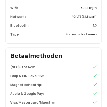
Wifi:
802.11 b/g/n
Netwerk:
4G/LTE (SIM kaart)
Bluetooth:
5.0
Type:
Automatisch schakelen
Betaalmethoden
(NFC): tot 6cm

Chip & PIN: level 1&2

Magnetische strip:

Apple & Google Pay:

Visa/Mastercard/Maestro:
