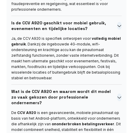
fraude­preventie en regelgeving, wat essentieel is voor
professionele ondernemers.
Is de CCV A920 geschikt voor mobiel gebruik,

evenementen en tijdelijke locaties?
Ja, de CCV A920 is specifiek ontworpen voor
volledig mobiel
gebruik
. Dankzij de ingebouwde 4G-module, wifi-
ondersteuning en krachtige accu kan de pinautomaat
zelfstandig functioneren, zonder vaste internetverbinding. Dit
maakt hem uitermate geschikt voor evenementen, festivals,
markten, foodtrucks en tijdelijke verkooppunten. Ook bij
wisselende locaties of buitengebruik blijft de betaaloplossing
stabiel en betrouwbaar.
Wat is de CCV A920 en waarom wordt dit model
zo vaak gekozen door professionele

ondernemers?
De
CCV A920
is een geavanceerde, mobiele pinautomaat op
basis van het Android-platform, ontwikkeld voor ondernemers
die afhankelijk zijn van
ononderbroken betalingsverkeer
. Dit
model combineert snelheid, stabiliteit en flexibiliteit in één