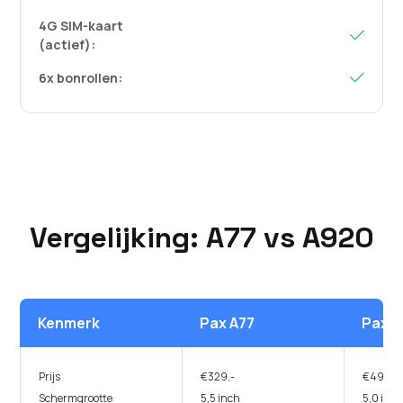
4G SIM-kaart

(actief):
6x bonrollen:

Vergelijking: A77 vs A920
Kenmerk
Pax A77
Pax 
Prijs
€329,-
€499,-
Schermgrootte
5,5 inch
5,0 inc