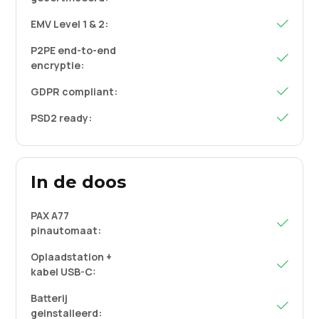
EMV Level 1 & 2:

P2PE end-to-end

encryptie:
GDPR compliant:

PSD2 ready:

In de doos
PAX A77

pinautomaat:
Oplaadstation +

kabel USB-C:
Batterij

geinstalleerd: