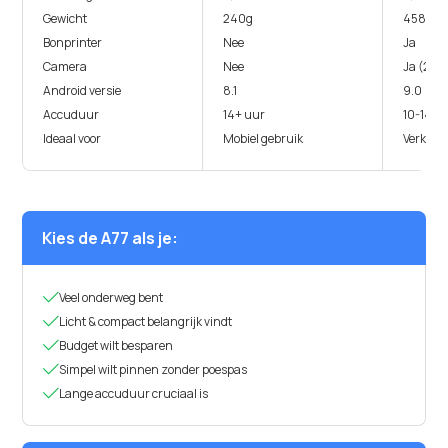
Gewicht
240g
458
Bonprinter
Nee
Ja
Camera
Nee
Ja (2MP
Android versie
8.1
9.0
Accuduur
14+ uur
10-14 u
Ideaal voor
Mobiel gebruik
Verkoop
Kies de A77 als je:

Veel onderweg bent

Licht & compact belangrijk vindt

Budget wilt besparen

Simpel wilt pinnen zonder poespas

Lange accuduur cruciaal is