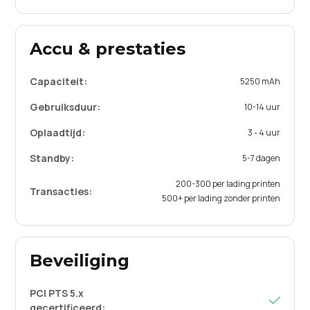
Accu & prestaties
Capaciteit:
5250 mAh
Gebruiksduur:
10-14 uur
Oplaadtijd:
3 - 4 uur
Standby:
5-7 dagen
200-300 per lading printen
Transacties:
500+ per lading zonder printen
Beveiliging
PCI PTS 5.x

gecertificeerd: