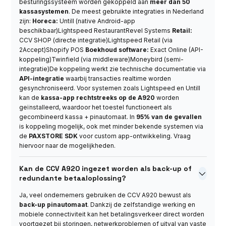
besturingssysteem worden gekoppeld aan
meer dan 50
kassasystemen
. De meest gebruikte integraties in Nederland
zijn:
Horeca:
Untill (native Android-app
beschikbaar)Lightspeed RestaurantRevel Systems
Retail:
CCV SHOP (directe integratie)Lightspeed Retail (via
2Accept)Shopify POS
Boekhoud software:
Exact Online (API-
koppeling)Twinfield (via middleware)Moneybird (semi-
integratie)De koppeling werkt zie technische documentatie via
API-integratie
waarbij transacties realtime worden
gesynchroniseerd. Voor systemen zoals Lightspeed en Untill
kan de
kassa-app rechtstreeks op de A920
worden
geïnstalleerd, waardoor het toestel functioneert als
gecombineerd kassa + pinautomaat. In
95% van de gevallen
is koppeling mogelijk, ook met minder bekende systemen via
de
PAXSTORE SDK
voor custom app-ontwikkeling. Vraag
hiervoor naar de mogelijkheden.
Kan de CCV A920 ingezet worden als back-up of

redundante betaaloplossing?
Ja, veel ondernemers gebruiken de CCV A920 bewust als
back-up pinautomaat
. Dankzij de zelfstandige werking en
mobiele connectiviteit kan het betalingsverkeer direct worden
voortgezet bij storingen, netwerkproblemen of uitval van vaste