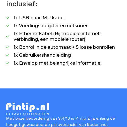
inclusief:
1x USB-naar-MU kabel

1x Voedingsadapter en netsnoer

1x Ethernetkabel (Bij mobiele internet-

verbinding, een mobiele router)
1x Bonrol in de automaat + 5 losse bonrollen

1x Gebruikershandleiding

1x Envelop met belangrijke informatie

Met onze beoordeling van 9.4/10 is Pintip al jarenlang de
hoogst gewaardeerde pinleverancier van Nederland.