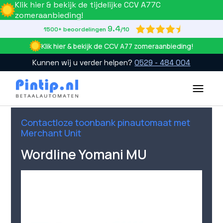
Klik hier & bekijk de tijdelijke CCV A77C
zomeraanbieding!
9.4

1500+ beoordelingen
/10
Klik hier & bekijk de CCV A77 zomeraanbieding!
Kunnen wij u verder helpen?
0529 - 484 004
Slide 2 of 4.
Contactloze toonbank pinautomaat met
Merchant Unit
Wordline Yomani MU