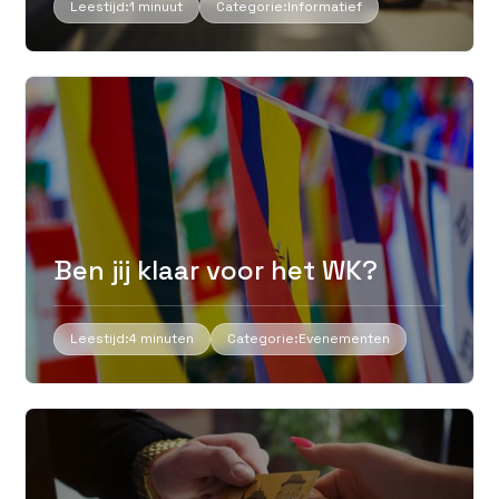
Leestijd:
1 minuut
Categorie:
Informatief
Ben jij klaar voor het WK?
Leestijd:
4 minuten
Categorie:
Evenementen