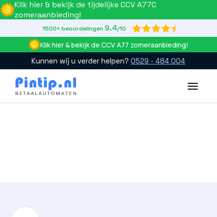
Klik hier & bekijk de tijdelijke CCV A77C
zomeraanbieding!
9.4

1500+ beoordelingen
/10
Klik hier & bekijk de CCV A77 zomeraanbieding!
Kunnen wij u verder helpen?
0529 - 484 004
Slide 2 of 4.