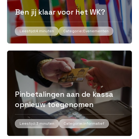
Ben jij klaar voor het WK?
Leestijd:
4 minuten
Categorie:
Evenementen
Pinbetalingen aan de kassa
opnieuw toegenomen
Leestijd:
3 minuten
Categorie:
Informatief