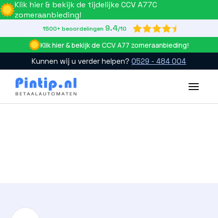
Klik hier & bekijk de tijdelijke CCV A77C
zomeraanbieding!
9.4

1500+ beoordelingen
/10
Klik hier & bekijk de CCV A77 zomeraanbieding!
Kunnen wij u verder helpen?
0529 - 484 004
Slide 2 of 4.