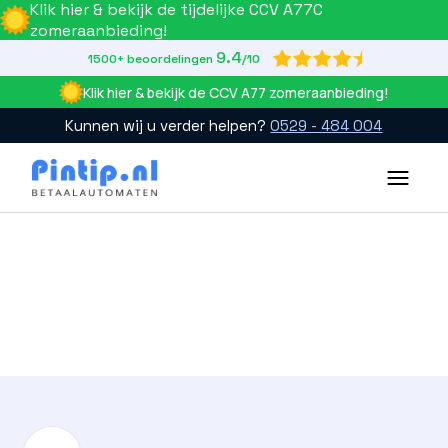
Klik hier & bekijk de tijdelijke CCV A77C
zomeraanbieding!
9.4

1500+ beoordelingen
/10
Klik hier & bekijk de CCV A77 zomeraanbieding!
Kunnen wij u verder helpen?
0529 - 484 004
Slide 2 of 4.