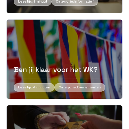
Leestijd:
1 minuut
Categorie:
Informatief
Ben jij klaar voor het WK?
Leestijd:
4 minuten
Categorie:
Evenementen