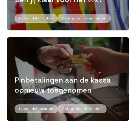
Leestijd:
4 minuten
Categorie:
Evenementen
Pinbetalingen aan de kassa
opnieuw toegenomen
Leestijd:
3 minuten
Categorie:
Informatief