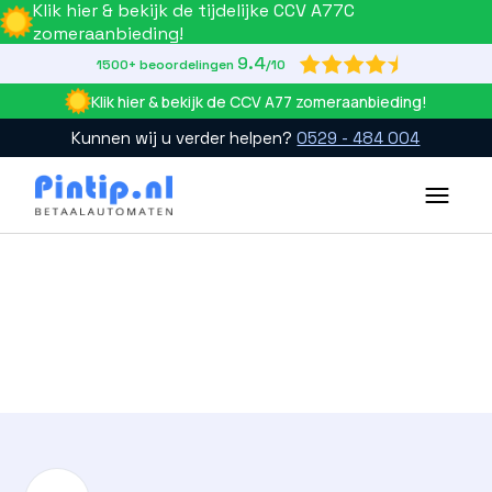
Klik hier & bekijk de tijdelijke CCV A77C
zomeraanbieding!
9.4

1500+ beoordelingen
/10
Klik hier & bekijk de CCV A77 zomeraanbieding!
Kunnen wij u verder helpen?
0529 - 484 004
Slide 2 of 4.