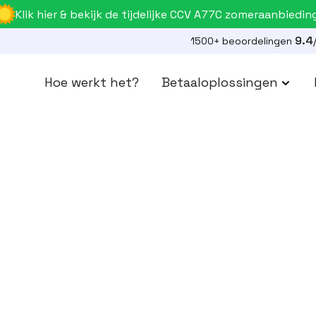
Klik hier & bekijk de tijdelijke CCV A77C zomeraanbiedin
9.4
1500+ beoordelingen
Hoe werkt het?
Betaaloplossingen