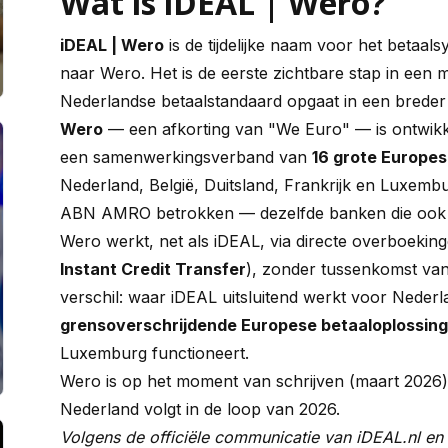
Wat is iDEAL | Wero?
iDEAL | Wero
is de tijdelijke naam voor het betaal
naar Wero. Het is de eerste zichtbare stap in een m
Nederlandse betaalstandaard opgaat in een breder
Wero
— een afkorting van "We Euro" — is ontwik
een samenwerkingsverband van
16 grote Europes
Nederland, België, Duitsland, Frankrijk en Luxemb
ABN AMRO betrokken — dezelfde banken die ook 
Wero werkt, net als iDEAL, via directe overboeki
Instant Credit Transfer
), zonder tussenkomst van
verschil: waar iDEAL uitsluitend werkt voor Neder
grensoverschrijdende Europese betaaloplossing
Luxemburg functioneert.
Wero is op het moment van schrijven (maart 2026) 
Nederland volgt in de loop van 2026.
Volgens de officiële communicatie van iDEAL.nl e