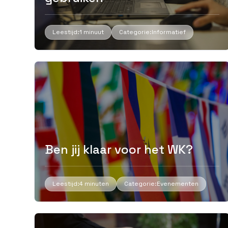
Leestijd:
1 minuut
Categorie:
Informatief
Ben jij klaar voor het WK?
Leestijd:
4 minuten
Categorie:
Evenementen