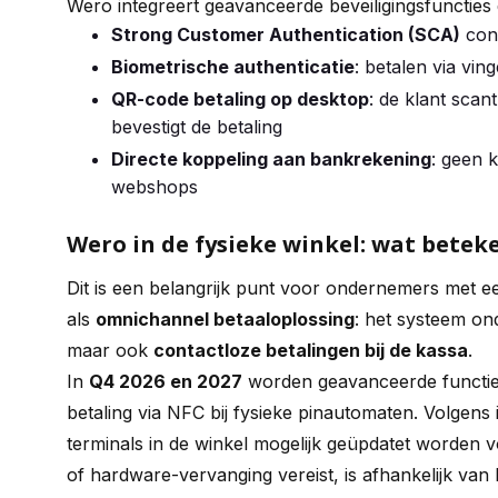
Wero integreert geavanceerde beveiligingsfuncties d
Strong Customer Authentication (SCA)
con
Biometrische authenticatie
: betalen via vi
QR-code betaling op desktop
: de klant sca
bevestigt de betaling
Directe koppeling aan bankrekening
: geen 
webshops
Wero in de fysieke winkel: wat bete
Dit is een belangrijk punt voor ondernemers met ee
als
omnichannel betaaloplossing
: het systeem ond
maar ook
contactloze betalingen bij de kassa
.
In
Q4 2026 en 2027
worden geavanceerde functie
betaling via NFC bij fysieke pinautomaten. Volgens
terminals in de winkel mogelijk geüpdatet worden 
of hardware-vervanging vereist, is afhankelijk van