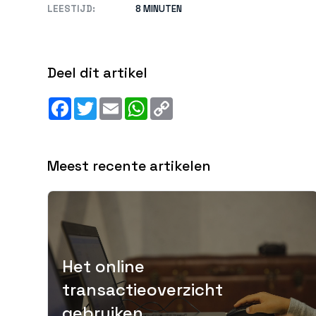
LEESTIJD:
8 MINUTEN
Deel dit artikel
Facebook
Twitter
Email
WhatsApp
Copy
Link
Meest recente artikelen
Het online
transactieoverzicht
gebruiken