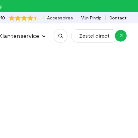
g!

Accessoires
Mijn Pintip
Contact
/10
Klantenservice
Bestel direct
