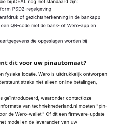
ie bij iDEAL nog niet standaard zijn:
form PSD2-regelgeving
ngerafdruk of gezichtsherkenning in de bankapp
nt een QR-code met de bank- of Wero-app en
kaartgegevens die opgeslagen worden bij
kent dit voor uw pinautomaat?
n fysieke locatie. Wero is uitdrukkelijk ontworpen
ersteunt straks niet alleen online betalingen,
s geïntroduceerd, waaronder contactloze
 informatie van technieknederland.nl moeten "pin-
voor de Wero-wallet." Of dit een firmware-update
 het model en de leverancier van uw