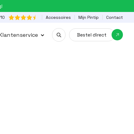
g!

Accessoires
Mijn Pintip
Contact
/10
Klantenservice
Bestel direct
