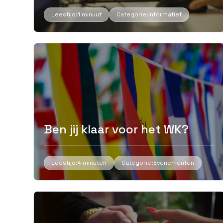
Leestijd:
1 minuut
Categorie:
Informatief
Ben jij klaar voor het WK?
Leestijd:
4 minuten
Categorie:
Evenementen