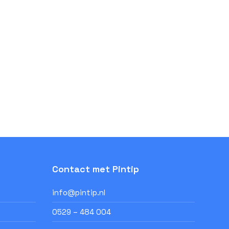
Contact met Pintip
info@pintip.nl
0529 – 484 004