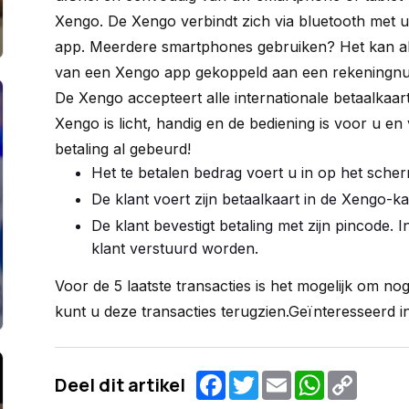
Xengo. De Xengo verbindt zich via bluetooth met 
app. Meerdere smartphones gebruiken? Het kan al
van een Xengo app gekoppeld aan een rekeningnu
De Xengo accepteert alle internationale betaalkaa
Xengo is licht, handig en de bediening is voor u en
betaling al gebeurd!
Het te betalen bedrag voert u in op het sche
De klant voert zijn betaalkaart in de Xengo-k
De klant bevestigt betaling met zijn pincode. I
klant verstuurd worden.
Voor de 5 laatste transacties is het mogelijk om nog e
kunt u deze transacties terugzien.Geïnteresseerd 
Facebook
Twitter
Email
WhatsAp
Copy
Deel dit artikel
Link