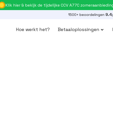
Klik hier & bekijk de tijdelijke CCV A77C zomeraanbiedin
9.4
1500+ beoordelingen
Hoe werkt het?
Betaaloplossingen