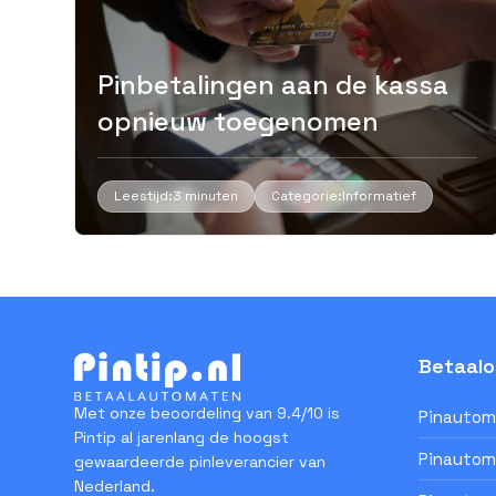
Pinbetalingen aan de kassa
opnieuw toegenomen
Leestijd:
3 minuten
Categorie:
Informatief
Betaalo
Met onze beoordeling van 9.4/10 is
Pinautom
Pintip al jarenlang de hoogst
Pinautom
gewaardeerde pinleverancier van
Nederland.