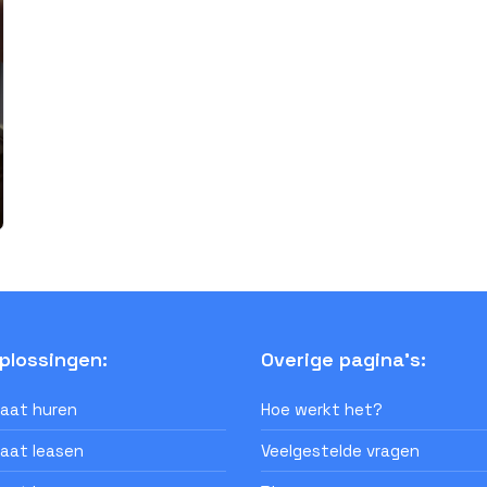
plossingen:
Overige pagina's:
aat huren
Hoe werkt het?
aat leasen
Veelgestelde vragen