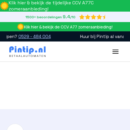
Klik hier & bekijk de tijdelijke CCV A77C
zomeraanbieding!
9.4

1500+ beoordelingen
/10
Klik hier & bekijk de CCV A77 zomeraanbieding!
Huur bij Pintip al vanaf slechts één dag!
Slide 3 of 4.