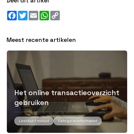
Deel dit artikel
Facebook
Twitter
Email
WhatsApp
Copy
Link
Meest recente artikelen
Het online transactieoverzicht
gebruiken
Leestijd:
1 minuut
Categorie:
Informatief