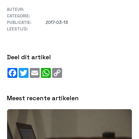
AUTEUR:
CATEGORIE:
PUBLICATIE:
2017-03-13
LEESTIJD:
Deel dit artikel
Facebook
Twitter
Email
WhatsApp
Copy
Link
Meest recente artikelen