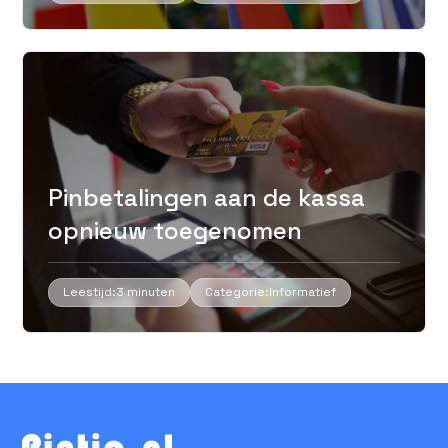
Pinbetalingen aan de kassa
opnieuw toegenomen
Leestijd:
3 minuten
Categorie:
Informatief