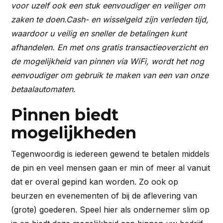
voor uzelf ook een stuk eenvoudiger en veiliger om
zaken te doen.Cash- en wisselgeld zijn verleden tijd,
waardoor u veilig en sneller de betalingen kunt
afhandelen. En met ons gratis transactieoverzicht en
de mogelijkheid van pinnen via WiFi, wordt het nog
eenvoudiger om gebruik te maken van een van onze
betaalautomaten.
Pinnen biedt
mogelijkheden
Tegenwoordig is iedereen gewend te betalen middels
de pin en veel mensen gaan er min of meer al vanuit
dat er overal gepind kan worden. Zo ook op
beurzen en evenementen of bij de aflevering van
(grote) goederen. Speel hier als ondernemer slim op