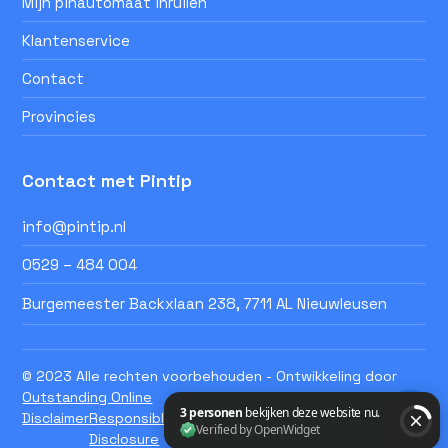
Mijn pinautomaat inruilen
Klantenservice
Contact
Provincies
Contact met Pintip
info@pintip.nl
0529 – 484 004
Burgemeester Backxlaan 238, 7711 AL Nieuwleusen
© 2023 Alle rechten voorbehouden - Ontwikkeling door
Outstanding Online
Disclaimer
Responsible
Privacy Statement Pintip
Disclosure
B.V.