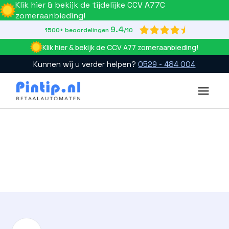
Klik hier & bekijk de tijdelijke CCV A77C
zomeraanbieding!
9.4

1500+ beoordelingen
/10
Klik hier & bekijk de CCV A77 zomeraanbieding!
Kunnen wij u verder helpen?
0529 - 484 004
Slide 2 of 4.