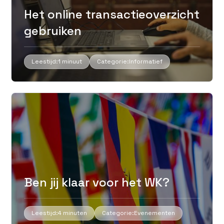
Het online transactieoverzicht
gebruiken
Leestijd:
1 minuut
Categorie:
Informatief
Ben jij klaar voor het WK?
Leestijd:
4 minuten
Categorie:
Evenementen