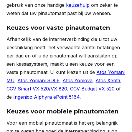
gebruik van onze handige
keuzehulp
om zeker te
weten dat uw pinautomaat past bij uw wensen.
Keuzes voor vaste pinautomaten
Afhankelijk van de internetverbinding die u tot uw
beschikking heeft, het verwachte aantal betalingen
per dag en of u de pinautomaat wilt aansluiten op
een kassasysteem, maakt u een keuze voor een
vaste pinautomaat. U kunt kiezen uit de
Atos Yomani
MU
,
Atos Yomani SDLE
,
Atos Yomova
,
Atos Xenta
,
CCV Smart VX 520/VX 820
,
CCV Budget VX 520
of
de
Ingenico Alphyra ePoint 5164
.
Keuzes voor mobiele pinautomaten
Voor een mobiel pinautomaat is het erg belangrijk
om te weten hoe goed de internetverbinding is op