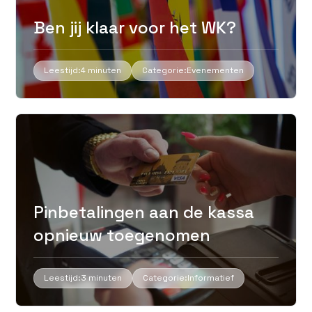
Ben jij klaar voor het WK?
Leestijd:
4 minuten
Categorie:
Evenementen
Pinbetalingen aan de kassa
opnieuw toegenomen
Leestijd:
3 minuten
Categorie:
Informatief