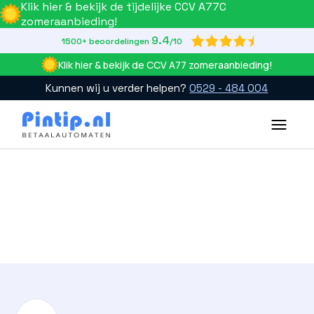
Klik hier & bekijk de tijdelijke CCV A77C
zomeraanbieding!
9.4

1500+ beoordelingen
/10
Klik hier & bekijk de CCV A77 zomeraanbieding!
Kunnen wij u verder helpen?
0529 - 484 004
Slide 2 of 4.